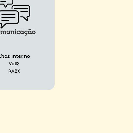
omunicação
Chat Interno
VoIP
PABX